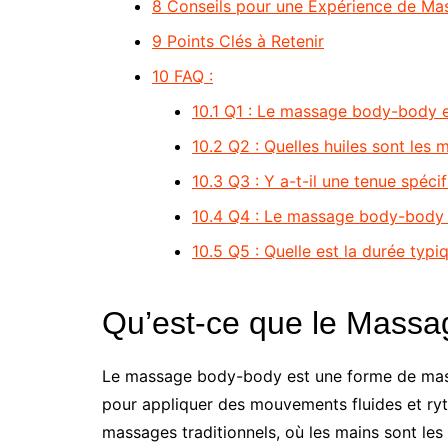
8
Conseils pour une Expérience de Ma
9
Points Clés à Retenir
10
FAQ :
10.1
Q1 : Le massage body-body es
10.2
Q2 : Quelles huiles sont les
10.3
Q3 : Y a-t-il une tenue spéc
10.4
Q4 : Le massage body-body es
10.5
Q5 : Quelle est la durée typ
Qu’est-ce que le Mass
Le massage body-body est une forme de massa
pour appliquer des mouvements fluides et ryt
massages traditionnels, où les mains sont les