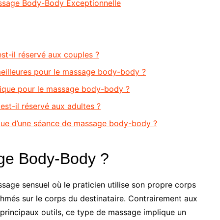
ssage Body-Body Exceptionnelle
t-il réservé aux couples ?
 meilleures pour le massage body-body ?
ifique pour le massage body-body ?
t-il réservé aux adultes ?
ique d’une séance de massage body-body ?
age Body-Body ?
ge sensuel où le praticien utilise son propre corps
hmés sur le corps du destinataire. Contrairement aux
 principaux outils, ce type de massage implique un