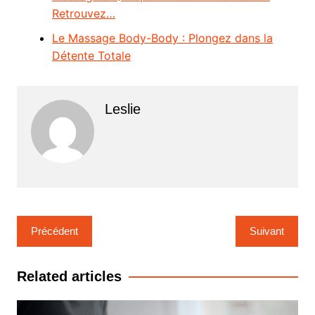
Retrouvez…
Le Massage Body-Body : Plongez dans la
Détente Totale
Leslie
Navigation
Précédent
Suivant
de
l’article
Related articles